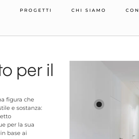
E
PROGETTI
CHI SIAMO
CON
o per il
a figura che
tile e sostanza:
tetto
ue per la sua
in base ai