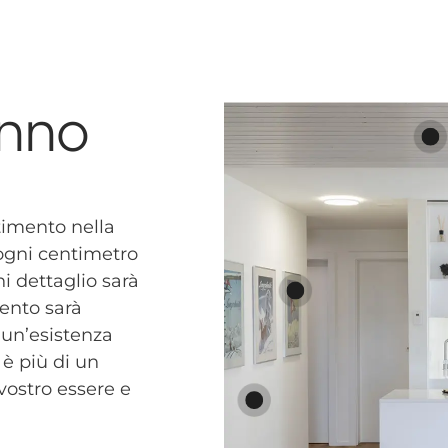
anno
stimento nella
e ogni centimetro
i dettaglio sarà
ento sarà
 un’esistenza
è più di un
vostro essere e