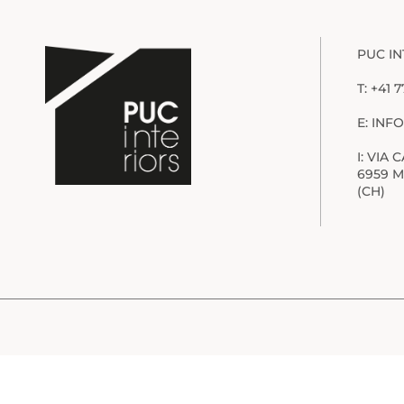
PUC IN
T: +41 
E: IN
I: VIA
6959 M
(CH)