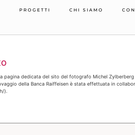
E
PROGETTI
CHI SIAMO
CON
to
lla pagina dedicata del sito del fotografo Michel Zylberbe
Novaggio della Banca Raiffeisen è stata effettuata in collabor
h/).